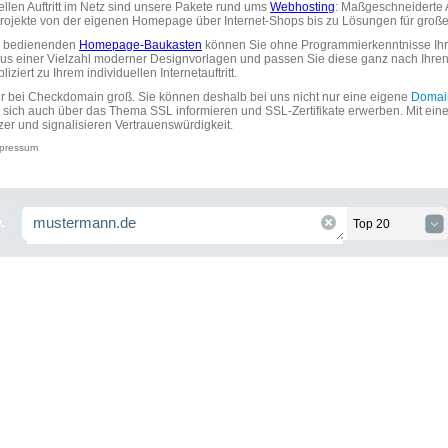
uellen Auftritt im Netz sind unsere Pakete rund ums
Webhosting
: Maßgeschneiderte A
tprojekte von der eigenen Homepage über Internet-Shops bis zu Lösungen für gr
zu bedienenden
Homepage-Baukasten
können Sie ohne Programmierkenntnisse Ihre
aus einer Vielzahl moderner Designvorlagen und passen Sie diese ganz nach Ihre
ziert zu Ihrem individuellen Internetauftritt.
ir bei Checkdomain groß. Sie können deshalb bei uns nicht nur eine eigene
Domai
 sich auch über das Thema SSL informieren und SSL-Zertifikate erwerben. Mit ein
zer und signalisieren Vertrauenswürdigkeit.
pressum
.
Top 20